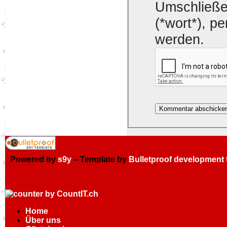
Umschließe
(*wort*), p
werden.
Powered by
s9y
– Template by
Bulletproof development
Home
Über uns