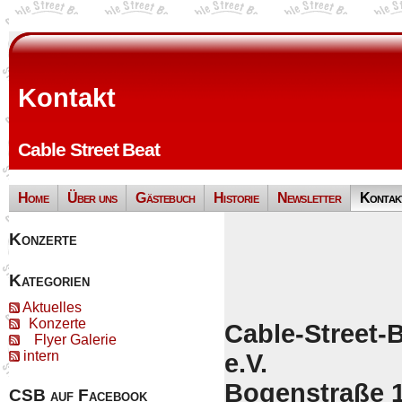
Kontakt
Cable Street Beat
Home
Über uns
Gästebuch
Historie
Newsletter
Kontak
Konzerte
Kategorien
Aktuelles
Konzerte
Cable-Street-Be
Flyer Galerie
intern
e.V.
Bogenstraße 1
CSB auf Facebook